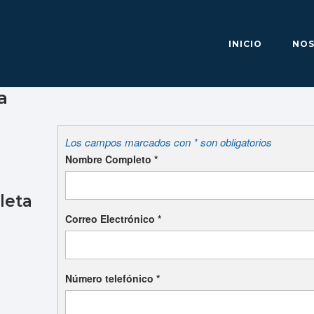
INICIO
NO
a
Los campos marcados con * son obligatorios
Nombre Completo
*
leta
Correo Electrónico
*
Número telefónico
*